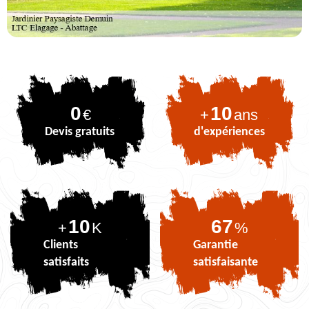
0
10
€
+
ans
Devis gratuits
d'expériences
10
82
+
K
%
Clients
Garantie
satisfaits
satisfaisante