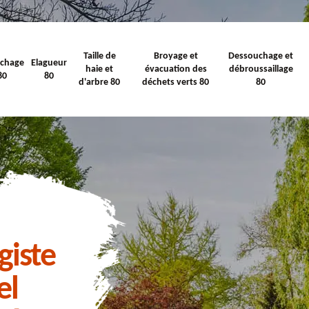
Taille de
Broyage et
Dessouchage et
ichage
Elagueur
haie et
évacuation des
débroussaillage
80
80
d'arbre 80
déchets verts 80
80
giste
el