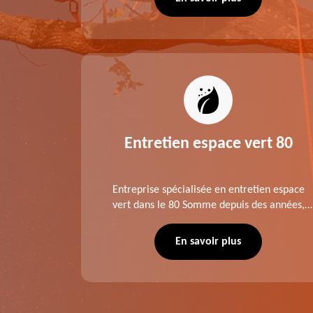
extérieur exceptionnel grâce à notre équipe.
es 80
Entretien espace vert 80
tage ,
Entreprise spécialisée en entretien espace
aies dans
vert dans le 80 Somme depuis des années,
direct ou
LTC Elagage - Abattage se charge des projets
 situation
d'élagage, d'abattage d'arbres, de
En savoir plus
écuté.
dessouchage et autre. Devis offert.