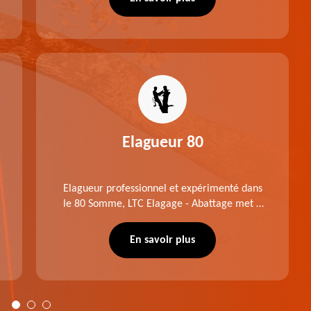
Prix raisonnable.
Elagueur 80
Elagueur professionnel et expérimenté dans
le 80 Somme, LTC Elagage - Abattage met à
profit professionnalisme et savoir-faire. Après
notre intervention, votre espace vert sera
En savoir plus
plus harmonieux.