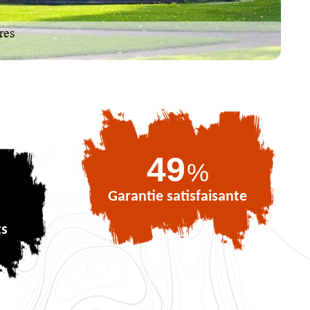
72
%
Garantie satisfaisante
ts