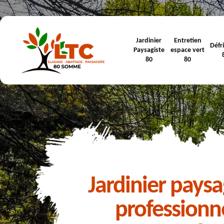
Jardinier
Entretien
Défr
Paysagiste
espace vert
80
80
Jardinier paysa
professionn