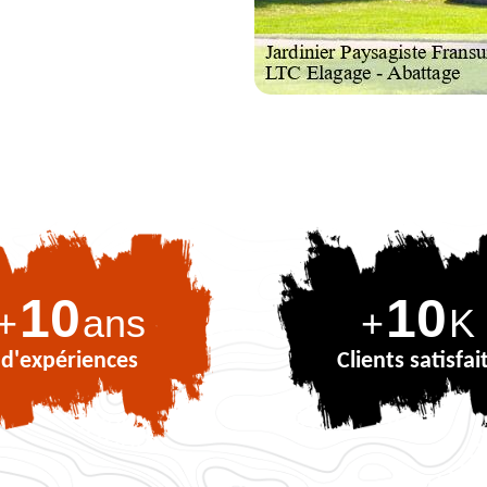
10
10
+
ans
+
K
d'expériences
Clients satisfai