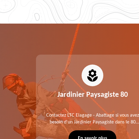
0
Jardinier Paysagiste 80
me fait
Contactez LTC Elagage - Abattage si vous avez
 jardinier
besoin d'un Jardinier Paysagiste dans le 80
age .
Somme. Chaque intervention est exécutée
ompte des
selon les normes en vigueur. Découvrez un
En savoir plus