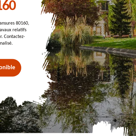
160
ransures 80160,
avaux relatifs
. Contactez-
nalisé.
onible