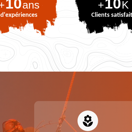
10
10
+
ans
+
K
d'expériences
Clients satisfai