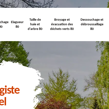
Taille de
Broyage et
Dessouchage et
ichage
Elagueur
haie et
évacuation des
débroussaillage
80
80
d'arbre 80
déchets verts 80
80
giste
el