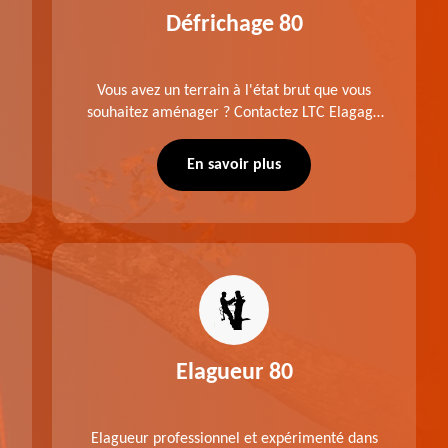
Défrichage 80
Vous avez un terrain à l'état brut que vous
souhaitez aménager ? Contactez LTC Elagage
- Abattage pour réaliser un défrichage dans le
80 Somme. Travail suivant les règles de l'art.
En savoir plus
Prix raisonnable.
Elagueur 80
Elagueur professionnel et expérimenté dans