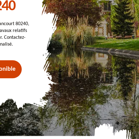
240
Hancourt 80240,
avaux relatifs
. Contactez-
nalisé.
onible