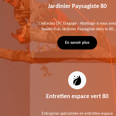
0
Jardinier Paysagiste 80
me fait
Contactez LTC Elagage - Abattage si vous avez
 jardinier
besoin d'un Jardinier Paysagiste dans le 80
age .
Somme. Chaque intervention est exécutée
ompte des
selon les normes en vigueur. Découvrez un
En savoir plus
extérieur exceptionnel grâce à notre équipe.
es 80
Entretien espace vert 80
tage ,
Entreprise spécialisée en entretien espace