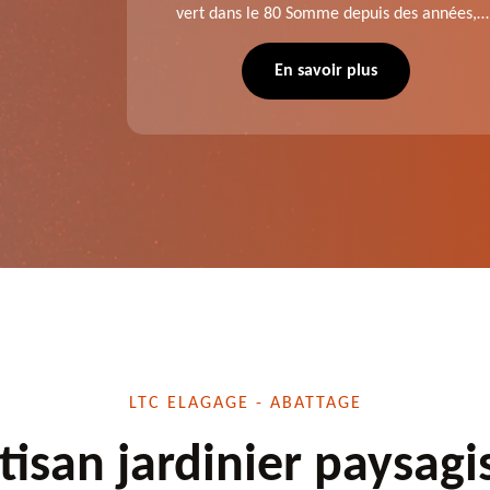
aies dans
vert dans le 80 Somme depuis des années,
direct ou
LTC Elagage - Abattage se charge des projets
 situation
d'élagage, d'abattage d'arbres, de
En savoir plus
écuté.
dessouchage et autre. Devis offert.
LTC ELAGAGE - ABATTAGE
tisan jardinier paysagi