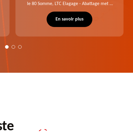
le 80 Somme, LTC Elagage - Abattage met à
profit professionnalisme et savoir-faire. Après
notre intervention, votre espace vert sera
En savoir plus
plus harmonieux.
ste