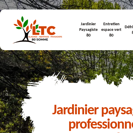
Jardinier
Entretien
Défr
Paysagiste
espace vert
80
80
Jardinier paysa
professionn