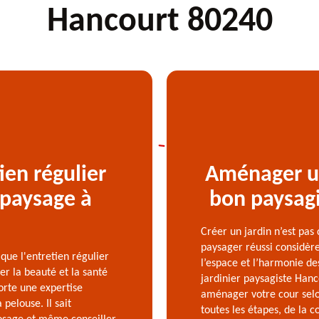
Hancourt 80240
ien régulier
Aménager un
 paysage à
bon paysagi
Créer un jardin n’est pas
paysager réussi considère 
que l'entretien régulier
l’espace et l’harmonie de
er la beauté et la santé
jardinier paysagiste Hanc
orte une expertise
aménager votre cour selo
pelouse. Il sait
toutes les étapes, de la 