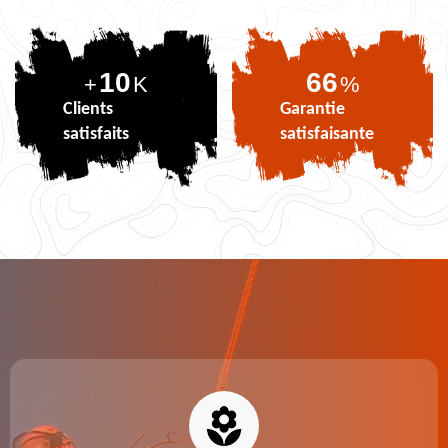
10
83
+
K
%
Clients
Garantie
satisfaits
satisfaisante