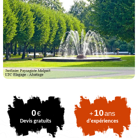
0
10
€
+
ans
Devis gratuits
d'expériences