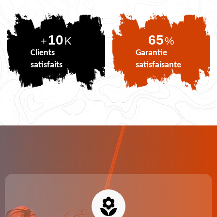
10
81
+
K
%
Clients
Garantie
satisfaits
satisfaisante