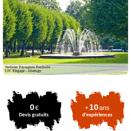
0
10
€
+
ans
Devis gratuits
d'expériences