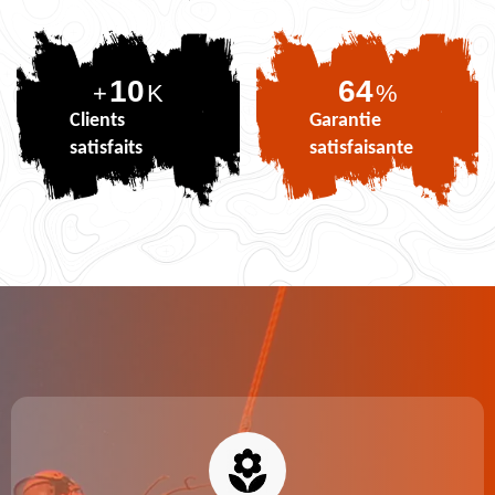
10
80
+
K
%
Clients
Garantie
satisfaits
satisfaisante