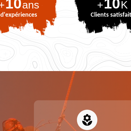
10
10
+
ans
+
K
d'expériences
Clients satisfai