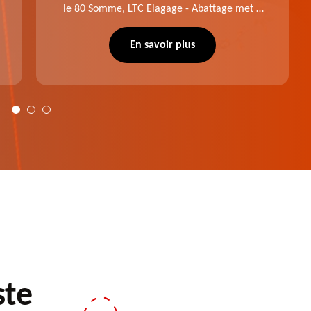
le 80 Somme, LTC Elagage - Abattage met à
profit professionnalisme et savoir-faire. Après
notre intervention, votre espace vert sera
En savoir plus
plus harmonieux.
ste