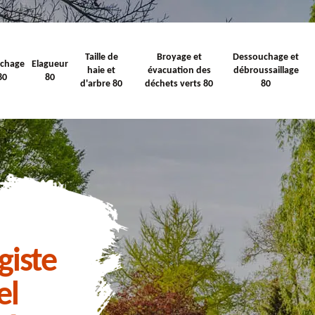
Taille de
Broyage et
Dessouchage et
ichage
Elagueur
haie et
évacuation des
débroussaillage
80
80
d'arbre 80
déchets verts 80
80
giste
el