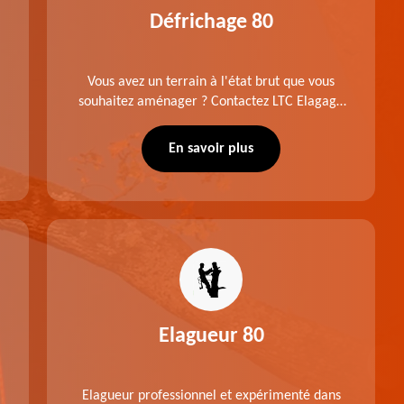
Défrichage 80
Vous avez un terrain à l'état brut que vous
souhaitez aménager ? Contactez LTC Elagage
- Abattage pour réaliser un défrichage dans le
80 Somme. Travail suivant les règles de l'art.
En savoir plus
Prix raisonnable.
Elagueur 80
Elagueur professionnel et expérimenté dans