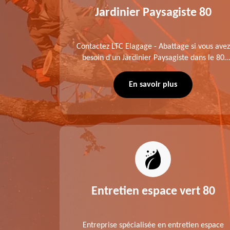
0
Jardinier Paysagiste 80
me fait
Contactez LTC Elagage - Abattage si vous avez
 jardinier
besoin d'un Jardinier Paysagiste dans le 80
age .
Somme. Chaque intervention est exécutée
ompte des
selon les normes en vigueur. Découvrez un
En savoir plus
extérieur exceptionnel grâce à notre équipe.
es 80
Entretien espace vert 80
tage ,
Entreprise spécialisée en entretien espace