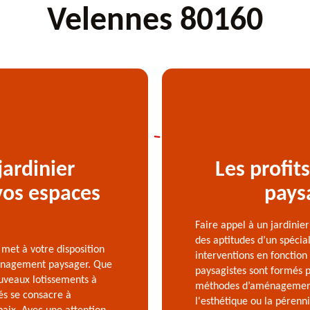
Velennes 80160
jardinier
Les profit
vos espaces
pays
Faire appel à un jardinie
des aptitudes d’un spécia
 met à votre disposition
interventions en fonction 
ménagement paysager. Que
paysagistes sont formés p
ouveaux lotissements à
méthodes d’aménagement 
és se consacre à
l'esthétique ou la pérenni