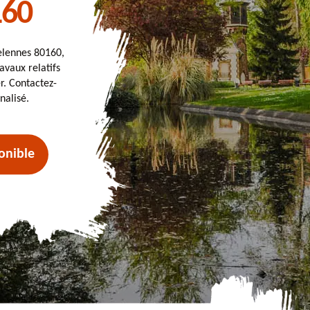
160
Velennes 80160,
avaux relatifs
. Contactez-
nalisé.
onible