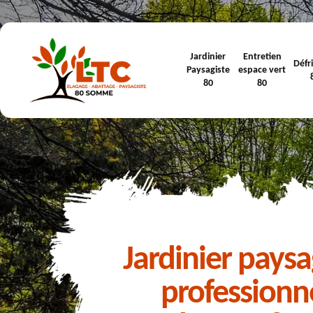
Jardinier
Entretien
Défr
Paysagiste
espace vert
80
80
Jardinier paysa
professionn