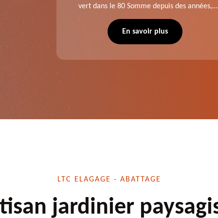
aies dans
vert dans le 80 Somme depuis des années,
direct ou
LTC Elagage - Abattage se charge des projets
 situation
d'élagage, d'abattage d'arbres, de
En savoir plus
écuté.
dessouchage et autre. Devis offert.
LTC ELAGAGE - ABATTAGE
tisan jardinier paysagi