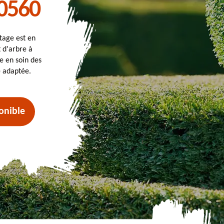
80560
tage est en
t d'arbre à
e en soin des
e adaptée.
onible