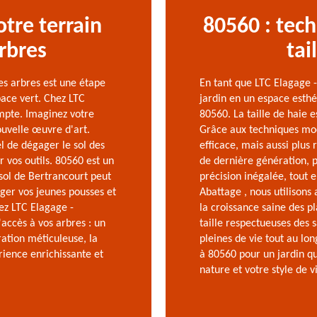
otre terrain
80560 : tec
arbres
tai
des arbres est une étape
En tant que LTC Elagage 
pace vert. Chez LTC
jardin en un espace esthé
mpte. Imaginez votre
80560. La taille de haie es
ouvelle œuvre d'art.
Grâce aux techniques mo
el de dégager le sol des
efficace, mais aussi plus
 vos outils. 80560 est un
de dernière génération, 
sol de Bertrancourt peut
précision inégalée, tout 
éger vos jeunes pousses et
Abattage , nous utilisons 
hez LTC Elagage -
la croissance saine des p
accès à vos arbres : un
taille respectueuses des s
ation méticuleuse, la
pleines de vie tout au lo
rience enrichissante et
à 80560 pour un jardin qu
nature et votre style de v