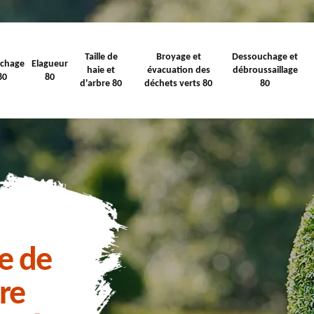
Taille de
Broyage et
Dessouchage et
ichage
Elagueur
haie et
évacuation des
débroussaillage
80
80
d'arbre 80
déchets verts 80
80
le de
bre