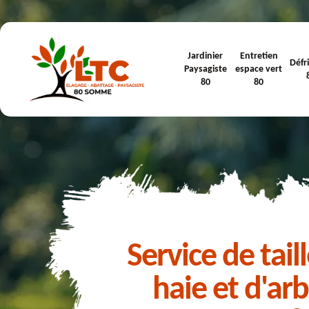
Jardinier
Entretien
Défr
Paysagiste
espace vert
80
80
Service de tail
haie et d'ar