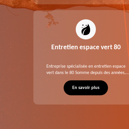
es 80
Entretien espace vert 80
tage ,
Entreprise spécialisée en entretien espace
aies dans
vert dans le 80 Somme depuis des années,
direct ou
LTC Elagage - Abattage se charge des projets
 situation
d'élagage, d'abattage d'arbres, de
En savoir plus
écuté.
dessouchage et autre. Devis offert.