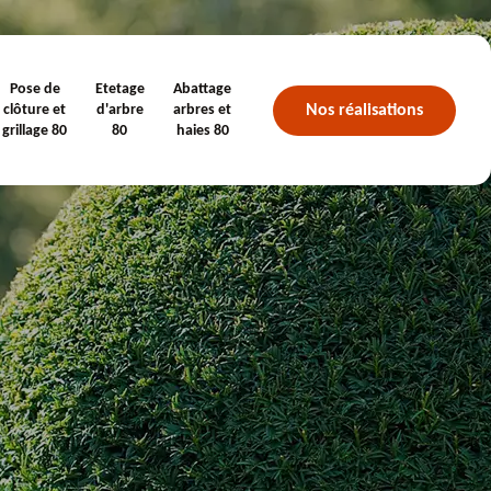
Pose de
Etetage
Abattage
Nos réalisations
clôture et
d'arbre
arbres et
grillage 80
80
haies 80