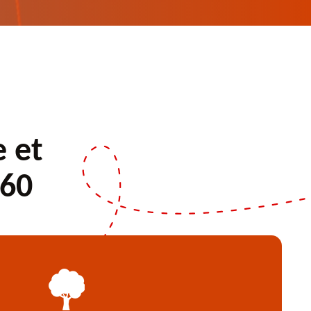
e et
560