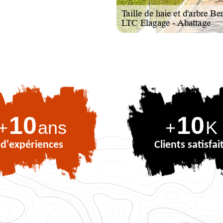
10
10
+
ans
+
K
d'expériences
Clients satisfai