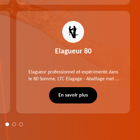
Elagueur 80
Elagueur professionnel et expérimenté dans
le 80 Somme, LTC Elagage - Abattage met à
profit professionnalisme et savoir-faire. Après
notre intervention, votre espace vert sera
En savoir plus
plus harmonieux.