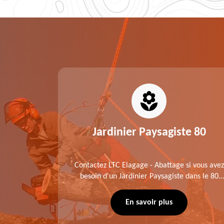
0
Jardinier Paysagiste 80
me fait
Contactez LTC Elagage - Abattage si vous avez
 jardinier
besoin d'un Jardinier Paysagiste dans le 80
age .
Somme. Chaque intervention est exécutée
ompte des
selon les normes en vigueur. Découvrez un
En savoir plus
extérieur exceptionnel grâce à notre équipe.