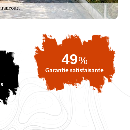
72
%
Garantie satisfaisante
ts